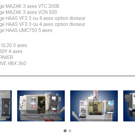
nage MAZAK 3 axes VTC 200B
nage MAZAK 3 axes VCN 500
age HAAS VF2 3 ou 4 axes option diviseur
age HAAS VF3 3 ou 4 axes option diviseur
nage HAAS UMC750 5 axes
 SL20 3 axes
30Y 4 axes
ERNIER
UVE HBX 360