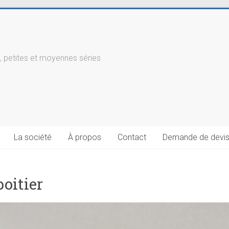
, petites et moyennes séries
La société
À propos
Contact
Demande de devi
boitier